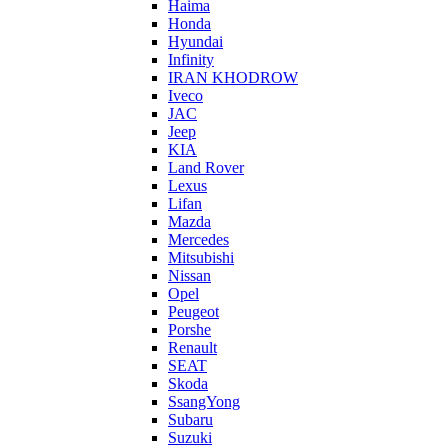
Haima
Honda
Hyundai
Infinity
IRAN KHODROW
Iveco
JAC
Jeep
KIA
Land Rover
Lexus
Lifan
Mazda
Mercedes
Mitsubishi
Nissan
Opel
Peugeot
Porshe
Renault
SEAT
Skoda
SsangYong
Subaru
Suzuki