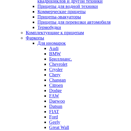
квадроциклов и другой техники
Прицепы для водной техники
Коммерческие прицепы
Прицепы-эвакуаторы
Прицепы для перевозки автомобиля
Термобудки
Комплектующие к прицепам
Фаркопы
Для иномарок
Audi
BMW
Бриллианс.
Chevrolet
Crysler
Chery
Changan
Citroen
Dodge
FAW
Daewoo
Datsun
FIAT
Ford
Geely
Great Wall