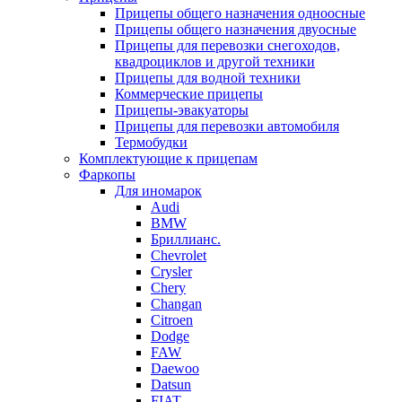
Прицепы общего назначения одноосные
Прицепы общего назначения двуосные
Прицепы для перевозки снегоходов,
квадроциклов и другой техники
Прицепы для водной техники
Коммерческие прицепы
Прицепы-эвакуаторы
Прицепы для перевозки автомобиля
Термобудки
Комплектующие к прицепам
Фаркопы
Для иномарок
Audi
BMW
Бриллианс.
Chevrolet
Crysler
Chery
Changan
Citroen
Dodge
FAW
Daewoo
Datsun
FIAT