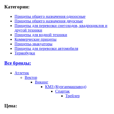
Категории:
Прицепы общего назначения одноосные
Прицепы общего назначения двуосные
Прицепы для перевозки снегоходов, квадроциклов и
другой техники
Прицепы для водной техники
Коммерческие прицепы
Прицепы-эвакуаторы
Прицепы для перевозки автомобиля
Термобудки
Все бренды:
Атлетик
Вектор
Викинг
КМЗ (Курганмашзавод)
Спартак
Трейлер
Цена: