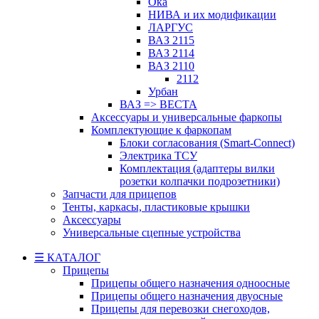
Ока
НИВА и их модификации
ЛАРГУС
ВАЗ 2115
ВАЗ 2114
ВАЗ 2110
2112
Урбан
ВАЗ => ВЕСТА
Аксессуары и универсальные фаркопы
Комплектующие к фаркопам
Блоки согласования (Smart-Connect)
Электрика ТСУ
Комплектация (адаптеры вилки
розетки колпачки подрозетники)
Запчасти для прицепов
Тенты, каркасы, пластиковые крышки
Аксессуары
Универсальные сцепные устройства
☰ КАТАЛОГ
Прицепы
Прицепы общего назначения одноосные
Прицепы общего назначения двуосные
Прицепы для перевозки снегоходов,