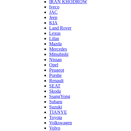
IRAN KHODROW
Iveco
JAC
Jeep
KIA
Land Rover
Lexus
Lifan
Mazda
Mercedes
Mitsubishi
Nissan
Opel
Peugeot
Porshe
Renault
SEAT
Skoda
SsangYong
Subaru
Suzuki
TIANYE
Toyota
Volkswagen
Volvo