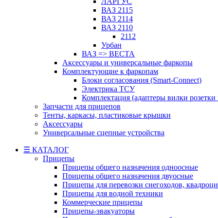
ЛАРГУС
ВАЗ 2115
ВАЗ 2114
ВАЗ 2110
2112
Урбан
ВАЗ => ВЕСТА
Аксессуары и универсальные фаркопы
Комплектующие к фаркопам
Блоки согласования (Smart-Connect)
Электрика ТСУ
Комплектация (адаптеры вилки розетки
Запчасти для прицепов
Тенты, каркасы, пластиковые крышки
Аксессуары
Универсальные сцепные устройства
☰ КАТАЛОГ
Прицепы
Прицепы общего назначения одноосные
Прицепы общего назначения двуосные
Прицепы для перевозки снегоходов, квадроци
Прицепы для водной техники
Коммерческие прицепы
Прицепы-эвакуаторы