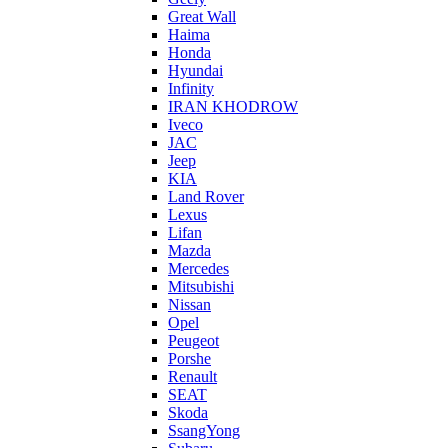
Great Wall
Haima
Honda
Hyundai
Infinity
IRAN KHODROW
Iveco
JAC
Jeep
KIA
Land Rover
Lexus
Lifan
Mazda
Mercedes
Mitsubishi
Nissan
Opel
Peugeot
Porshe
Renault
SEAT
Skoda
SsangYong