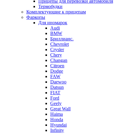
Прицепы для перевозки автомобиля
Термобудки
Комплектующие к прицепам
Фаркопы
Для иномарок
Audi
BMW
Бриллианс.
Chevrolet
Crysler
Chery
Changan
Citroen
Dodge
FAW
Daewoo
Datsun
FIAT
Ford
Geely
Great Wall
Haima
Honda
Hyundai
Infinity