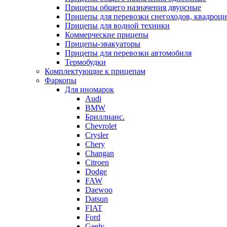
Прицепы общего назначения двуосные
Прицепы для перевозки снегоходов, квадроци
Прицепы для водной техники
Коммерческие прицепы
Прицепы-эвакуаторы
Прицепы для перевозки автомобиля
Термобудки
Комплектующие к прицепам
Фаркопы
Для иномарок
Audi
BMW
Бриллианс.
Chevrolet
Crysler
Chery
Changan
Citroen
Dodge
FAW
Daewoo
Datsun
FIAT
Ford
Geely