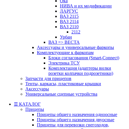
Ока
НИВА и их модификации
ЛАРГУС
ВАЗ 2115
ВАЗ 2114
ВАЗ 2110
2112
Урбан
ВАЗ => ВЕСТА
Аксессуары и универсальные фаркопы
Комплектующие к фаркопам
Блоки согласования (Smart-Connect)
Электрика ТСУ
Комплектация (адаптеры вилки
розетки колпачки подрозетники)
Запчасти для прицепов
Тенты, каркасы, пластиковые крышки
Аксессуары
Универсальные сцепные устройства
☰ КАТАЛОГ
Прицепы
Прицепы общего назначения одноосные
Прицепы общего назначения двуосные
Прицепы для перевозки снегоходов,