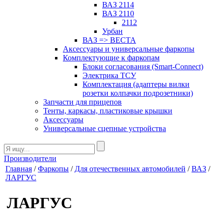
ВАЗ 2114
ВАЗ 2110
2112
Урбан
ВАЗ => ВЕСТА
Аксессуары и универсальные фаркопы
Комплектующие к фаркопам
Блоки согласования (Smart-Connect)
Электрика ТСУ
Комплектация (адаптеры вилки
розетки колпачки подрозетники)
Запчасти для прицепов
Тенты, каркасы, пластиковые крышки
Аксессуары
Универсальные сцепные устройства
Производители
Главная
/
Фаркопы
/
Для отечественных автомобилей
/
ВАЗ
/
ЛАРГУС
ЛАРГУС