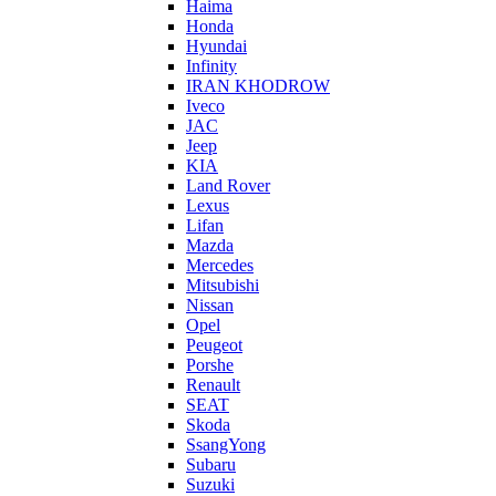
Haima
Honda
Hyundai
Infinity
IRAN KHODROW
Iveco
JAC
Jeep
KIA
Land Rover
Lexus
Lifan
Mazda
Mercedes
Mitsubishi
Nissan
Opel
Peugeot
Porshe
Renault
SEAT
Skoda
SsangYong
Subaru
Suzuki