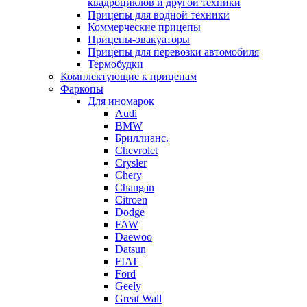
квадроциклов и другой техники
Прицепы для водной техники
Коммерческие прицепы
Прицепы-эвакуаторы
Прицепы для перевозки автомобиля
Термобудки
Комплектующие к прицепам
Фаркопы
Для иномарок
Audi
BMW
Бриллианс.
Chevrolet
Crysler
Chery
Changan
Citroen
Dodge
FAW
Daewoo
Datsun
FIAT
Ford
Geely
Great Wall