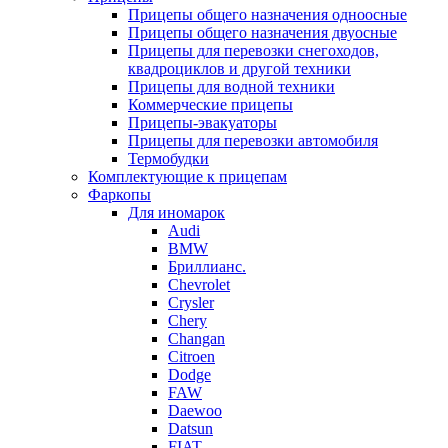
Прицепы общего назначения одноосные
Прицепы общего назначения двуосные
Прицепы для перевозки снегоходов,
квадроциклов и другой техники
Прицепы для водной техники
Коммерческие прицепы
Прицепы-эвакуаторы
Прицепы для перевозки автомобиля
Термобудки
Комплектующие к прицепам
Фаркопы
Для иномарок
Audi
BMW
Бриллианс.
Chevrolet
Crysler
Chery
Changan
Citroen
Dodge
FAW
Daewoo
Datsun
FIAT