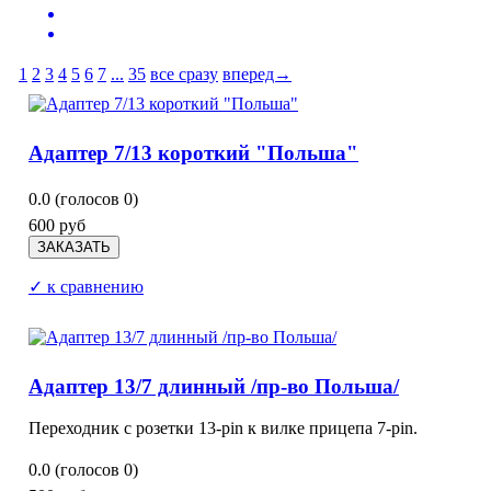
1
2
3
4
5
6
7
...
35
все сразу
вперед→
Адаптер 7/13 короткий "Польша"
0.0
(голосов
0
)
600 руб
✓ к сравнению
Адаптер 13/7 длинный /пр-во Польша/
Переходник с розетки 13-pin к вилке прицепа 7-pin.
0.0
(голосов
0
)