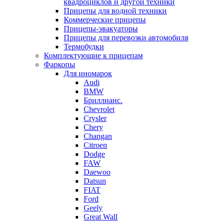
квадроциклов и другой техники
Прицепы для водной техники
Коммерческие прицепы
Прицепы-эвакуаторы
Прицепы для перевозки автомобиля
Термобудки
Комплектующие к прицепам
Фаркопы
Для иномарок
Audi
BMW
Бриллианс.
Chevrolet
Crysler
Chery
Changan
Citroen
Dodge
FAW
Daewoo
Datsun
FIAT
Ford
Geely
Great Wall