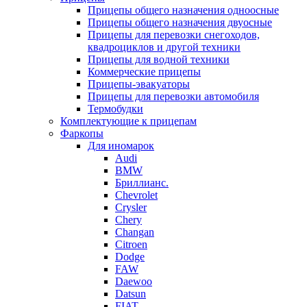
Прицепы общего назначения одноосные
Прицепы общего назначения двуосные
Прицепы для перевозки снегоходов,
квадроциклов и другой техники
Прицепы для водной техники
Коммерческие прицепы
Прицепы-эвакуаторы
Прицепы для перевозки автомобиля
Термобудки
Комплектующие к прицепам
Фаркопы
Для иномарок
Audi
BMW
Бриллианс.
Chevrolet
Crysler
Chery
Changan
Citroen
Dodge
FAW
Daewoo
Datsun
FIAT