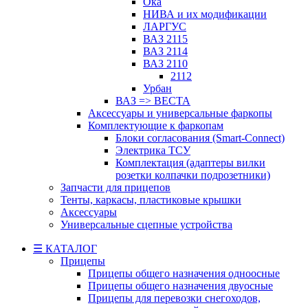
Ока
НИВА и их модификации
ЛАРГУС
ВАЗ 2115
ВАЗ 2114
ВАЗ 2110
2112
Урбан
ВАЗ => ВЕСТА
Аксессуары и универсальные фаркопы
Комплектующие к фаркопам
Блоки согласования (Smart-Connect)
Электрика ТСУ
Комплектация (адаптеры вилки
розетки колпачки подрозетники)
Запчасти для прицепов
Тенты, каркасы, пластиковые крышки
Аксессуары
Универсальные сцепные устройства
☰ КАТАЛОГ
Прицепы
Прицепы общего назначения одноосные
Прицепы общего назначения двуосные
Прицепы для перевозки снегоходов,