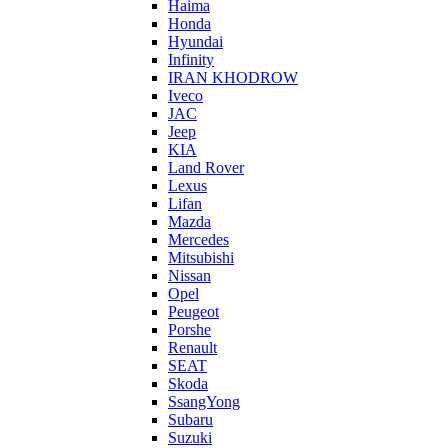
Haima
Honda
Hyundai
Infinity
IRAN KHODROW
Iveco
JAC
Jeep
KIA
Land Rover
Lexus
Lifan
Mazda
Mercedes
Mitsubishi
Nissan
Opel
Peugeot
Porshe
Renault
SEAT
Skoda
SsangYong
Subaru
Suzuki