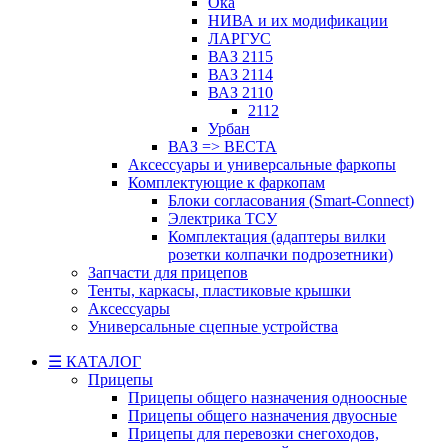
Ока
НИВА и их модификации
ЛАРГУС
ВАЗ 2115
ВАЗ 2114
ВАЗ 2110
2112
Урбан
ВАЗ => ВЕСТА
Аксессуары и универсальные фаркопы
Комплектующие к фаркопам
Блоки согласования (Smart-Connect)
Электрика ТСУ
Комплектация (адаптеры вилки
розетки колпачки подрозетники)
Запчасти для прицепов
Тенты, каркасы, пластиковые крышки
Аксессуары
Универсальные сцепные устройства
☰ КАТАЛОГ
Прицепы
Прицепы общего назначения одноосные
Прицепы общего назначения двуосные
Прицепы для перевозки снегоходов,