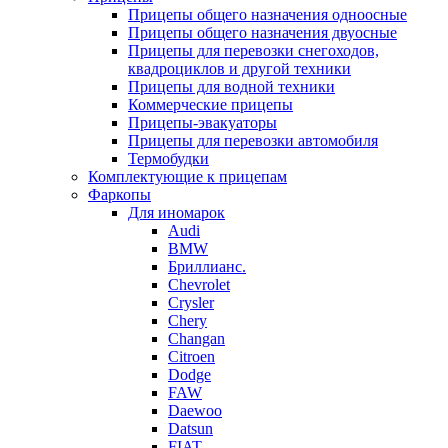
Прицепы общего назначения одноосные
Прицепы общего назначения двуосные
Прицепы для перевозки снегоходов,
квадроциклов и другой техники
Прицепы для водной техники
Коммерческие прицепы
Прицепы-эвакуаторы
Прицепы для перевозки автомобиля
Термобудки
Комплектующие к прицепам
Фаркопы
Для иномарок
Audi
BMW
Бриллианс.
Chevrolet
Crysler
Chery
Changan
Citroen
Dodge
FAW
Daewoo
Datsun
FIAT