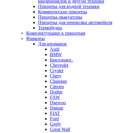
квадроциклов и другой техники
Прицепы для водной техники
Коммерческие прицепы
Прицепы-эвакуаторы
Прицепы для перевозки автомобиля
Термобудки
Комплектующие к прицепам
Фаркопы
Для иномарок
Audi
BMW
Бриллианс.
Chevrolet
Crysler
Chery
Changan
Citroen
Dodge
FAW
Daewoo
Datsun
FIAT
Ford
Geely
Great Wall