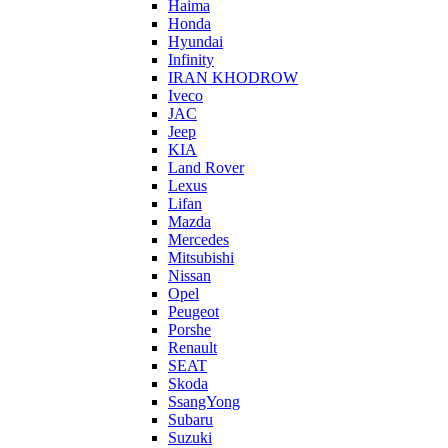
Haima
Honda
Hyundai
Infinity
IRAN KHODROW
Iveco
JAC
Jeep
KIA
Land Rover
Lexus
Lifan
Mazda
Mercedes
Mitsubishi
Nissan
Opel
Peugeot
Porshe
Renault
SEAT
Skoda
SsangYong
Subaru
Suzuki