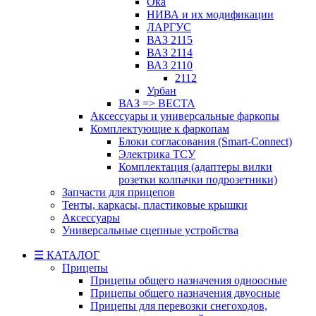
Ока
НИВА и их модификации
ЛАРГУС
ВАЗ 2115
ВАЗ 2114
ВАЗ 2110
2112
Урбан
ВАЗ => ВЕСТА
Аксессуары и универсальные фаркопы
Комплектующие к фаркопам
Блоки согласования (Smart-Connect)
Электрика ТСУ
Комплектация (адаптеры вилки
розетки колпачки подрозетники)
Запчасти для прицепов
Тенты, каркасы, пластиковые крышки
Аксессуары
Универсальные сцепные устройства
☰ КАТАЛОГ
Прицепы
Прицепы общего назначения одноосные
Прицепы общего назначения двуосные
Прицепы для перевозки снегоходов,