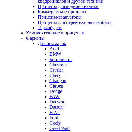
квадроциклов и другой техники
Прицепы для водной техники
Коммерческие прицепы
Прицепы-эвакуаторы
Прицепы для перевозки автомобиля
Термобудки
Комплектующие к прицепам
Фаркопы
Для иномарок
Audi
BMW
Бриллианс.
Chevrolet
Crysler
Chery
Changan
Citroen
Dodge
FAW
Daewoo
Datsun
FIAT
Ford
Geely
Great Wall