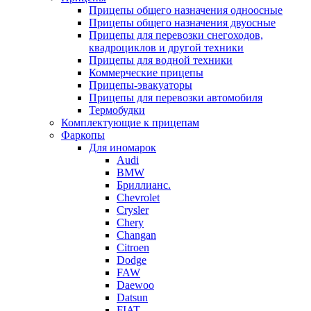
Прицепы общего назначения одноосные
Прицепы общего назначения двуосные
Прицепы для перевозки снегоходов,
квадроциклов и другой техники
Прицепы для водной техники
Коммерческие прицепы
Прицепы-эвакуаторы
Прицепы для перевозки автомобиля
Термобудки
Комплектующие к прицепам
Фаркопы
Для иномарок
Audi
BMW
Бриллианс.
Chevrolet
Crysler
Chery
Changan
Citroen
Dodge
FAW
Daewoo
Datsun
FIAT