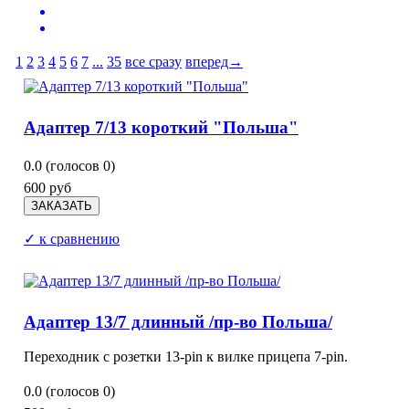
1
2
3
4
5
6
7
...
35
все сразу
вперед→
Адаптер 7/13 короткий "Польша"
0.0
(голосов
0
)
600 руб
✓ к сравнению
Адаптер 13/7 длинный /пр-во Польша/
Переходник с розетки 13-pin к вилке прицепа 7-pin.
0.0
(голосов
0
)