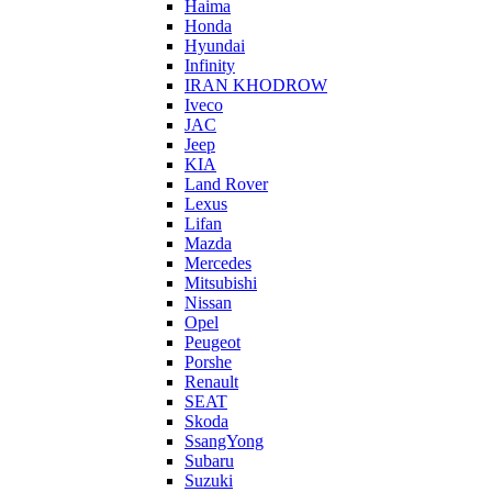
Haima
Honda
Hyundai
Infinity
IRAN KHODROW
Iveco
JAC
Jeep
KIA
Land Rover
Lexus
Lifan
Mazda
Mercedes
Mitsubishi
Nissan
Opel
Peugeot
Porshe
Renault
SEAT
Skoda
SsangYong
Subaru
Suzuki