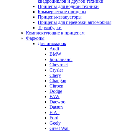
квадроциклов и другой техники
Прицепы для водной техники
Коммерческие прицепы
Прицепы-эвакуаторы
Прицепы для перевозки автомобиля
Термобудки
Комплектующие к прицепам
Фаркопы
Для иномарок
Audi
BMW
Бриллианс.
Chevrolet
Crysler
Chery
Changan
Citroen
Dodge
FAW
Daewoo
Datsun
FIAT
Ford
Geely
Great Wall