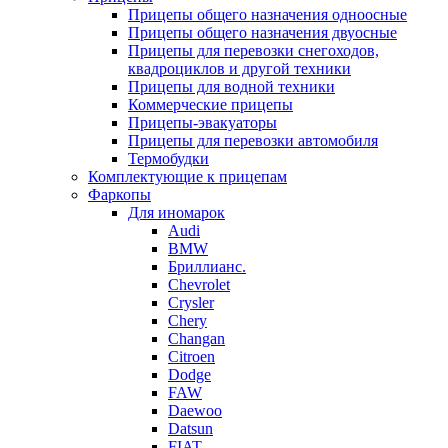
Прицепы общего назначения одноосные
Прицепы общего назначения двуосные
Прицепы для перевозки снегоходов,
квадроциклов и другой техники
Прицепы для водной техники
Коммерческие прицепы
Прицепы-эвакуаторы
Прицепы для перевозки автомобиля
Термобудки
Комплектующие к прицепам
Фаркопы
Для иномарок
Audi
BMW
Бриллианс.
Chevrolet
Crysler
Chery
Changan
Citroen
Dodge
FAW
Daewoo
Datsun
FIAT