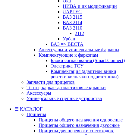
Ока
НИВА и их модификации
ЛАРГУС
ВАЗ 2115
ВАЗ 2114
ВАЗ 2110
2112
Урбан
ВАЗ => ВЕСТА
Аксессуары и универсальные фаркопы
Комплектующие к фаркопам
Блоки согласования (Smart-Connect)
Электрика ТСУ
Комплектация (адаптеры вилки
розетки колпачки подрозетники)
Запчасти для прицепов
Тенты, каркасы, пластиковые крышки
Аксессуары
Универсальные сцепные устройства
☰ КАТАЛОГ
Прицепы
Прицепы общего назначения одноосные
Прицепы общего назначения двуосные
Прицепы для перевозки снегоходов,