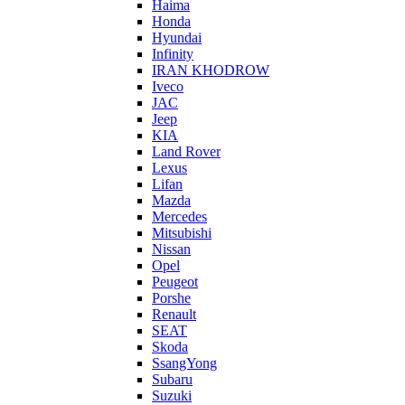
Haima
Honda
Hyundai
Infinity
IRAN KHODROW
Iveco
JAC
Jeep
KIA
Land Rover
Lexus
Lifan
Mazda
Mercedes
Mitsubishi
Nissan
Opel
Peugeot
Porshe
Renault
SEAT
Skoda
SsangYong
Subaru
Suzuki