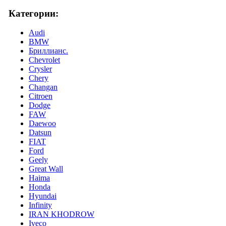
Категории:
Audi
BMW
Бриллианс.
Chevrolet
Crysler
Chery
Changan
Citroen
Dodge
FAW
Daewoo
Datsun
FIAT
Ford
Geely
Great Wall
Haima
Honda
Hyundai
Infinity
IRAN KHODROW
Iveco