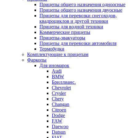
Прицепы общего назначения одноосные
Прицепы общего назначения двуосные
Прицепы для перевозки снегоходов,
квадроциклов и другой техники
Прицепы для водной техники
Коммерческие прицепы
Прицепы-эвакуаторы
Прицепы для перевозки автомобиля
Термобудки
Комплектующие к прицепам
Фаркопы
Для иномарок
Audi
BMW
Бриллианс.
Chevrolet
Crysler
Chery
Changan
Citroen
Dodge
FAW
Daewoo
Datsun
FIAT