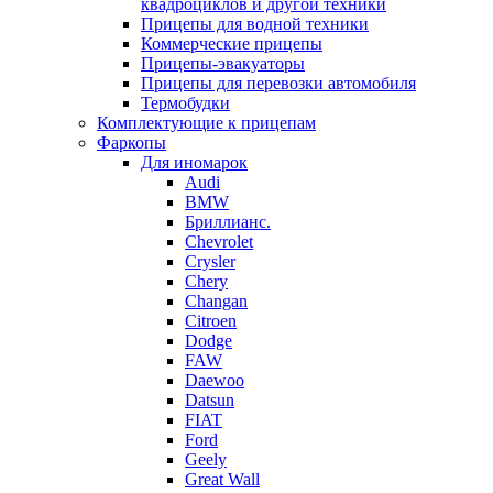
квадроциклов и другой техники
Прицепы для водной техники
Коммерческие прицепы
Прицепы-эвакуаторы
Прицепы для перевозки автомобиля
Термобудки
Комплектующие к прицепам
Фаркопы
Для иномарок
Audi
BMW
Бриллианс.
Chevrolet
Crysler
Chery
Changan
Citroen
Dodge
FAW
Daewoo
Datsun
FIAT
Ford
Geely
Great Wall