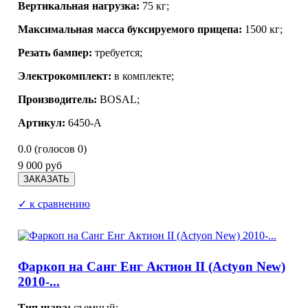
Вертикальная нагрузка:
75 кг;
Максимальная масса буксируемого прицепа:
1500 кг;
Резать бампер:
требуется;
Электрокомплект:
в комплекте;
Производитель:
BOSAL
;
Артикул:
6450-A
0.0
(голосов
0
)
9 000 руб
✓ к сравнению
Фаркоп на Санг Енг Актион II (Actyon New)
2010-...
Тип шара:
съемный;