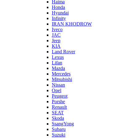
Haima
Honda
Hyundai
Infinity
IRAN KHODROW
Iveco
JAC
Jeep
KIA
Land Rover
Lexus
Lifan
Mazda
Mercedes
Mitsubishi
Nissan
Opel
Peugeot
Porshe
Renault
SEAT
Skoda
SsangYong
Subaru
Suzuki