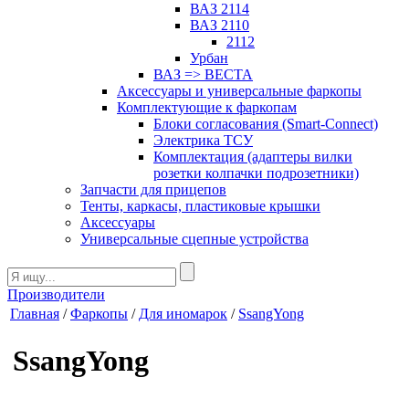
ВАЗ 2114
ВАЗ 2110
2112
Урбан
ВАЗ => ВЕСТА
Аксессуары и универсальные фаркопы
Комплектующие к фаркопам
Блоки согласования (Smart-Connect)
Электрика ТСУ
Комплектация (адаптеры вилки
розетки колпачки подрозетники)
Запчасти для прицепов
Тенты, каркасы, пластиковые крышки
Аксессуары
Универсальные сцепные устройства
Производители
Главная
/
Фаркопы
/
Для иномарок
/
SsangYong
SsangYong