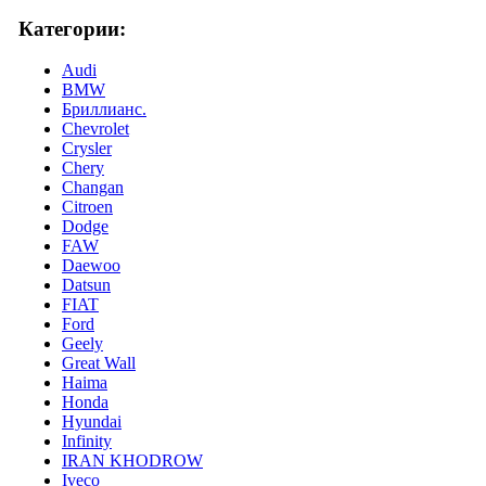
Категории:
Audi
BMW
Бриллианс.
Chevrolet
Crysler
Chery
Changan
Citroen
Dodge
FAW
Daewoo
Datsun
FIAT
Ford
Geely
Great Wall
Haima
Honda
Hyundai
Infinity
IRAN KHODROW
Iveco