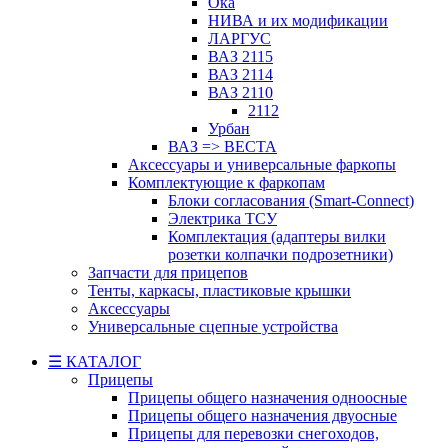
Ока
НИВА и их модификации
ЛАРГУС
ВАЗ 2115
ВАЗ 2114
ВАЗ 2110
2112
Урбан
ВАЗ => ВЕСТА
Аксессуары и универсальные фаркопы
Комплектующие к фаркопам
Блоки согласования (Smart-Connect)
Электрика ТСУ
Комплектация (адаптеры вилки
розетки колпачки подрозетники)
Запчасти для прицепов
Тенты, каркасы, пластиковые крышки
Аксессуары
Универсальные сцепные устройства
☰ КАТАЛОГ
Прицепы
Прицепы общего назначения одноосные
Прицепы общего назначения двуосные
Прицепы для перевозки снегоходов,