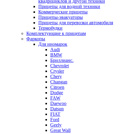
квадроциклов и другой техники
Прицепы для водной техники
Коммерческие прицепы
Прицепы-эвакуаторы
Прицепы для перевозки автомобиля
Термобудки
Комплектующие к прицепам
Фаркопы
Для иномарок
Audi
BMW
Бриллианс.
Chevrolet
Crysler
Chery
Changan
Citroen
Dodge
FAW
Daewoo
Datsun
FIAT
Ford
Geely
Great Wall