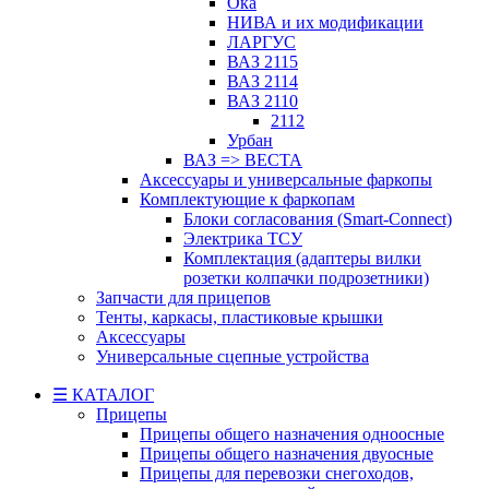
Ока
НИВА и их модификации
ЛАРГУС
ВАЗ 2115
ВАЗ 2114
ВАЗ 2110
2112
Урбан
ВАЗ => ВЕСТА
Аксессуары и универсальные фаркопы
Комплектующие к фаркопам
Блоки согласования (Smart-Connect)
Электрика ТСУ
Комплектация (адаптеры вилки
розетки колпачки подрозетники)
Запчасти для прицепов
Тенты, каркасы, пластиковые крышки
Аксессуары
Универсальные сцепные устройства
☰ КАТАЛОГ
Прицепы
Прицепы общего назначения одноосные
Прицепы общего назначения двуосные
Прицепы для перевозки снегоходов,