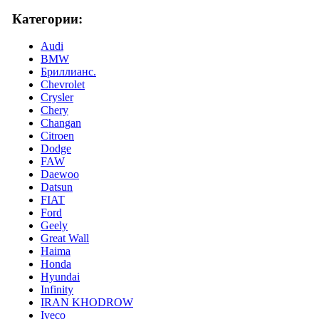
Категории:
Audi
BMW
Бриллианс.
Chevrolet
Crysler
Chery
Changan
Citroen
Dodge
FAW
Daewoo
Datsun
FIAT
Ford
Geely
Great Wall
Haima
Honda
Hyundai
Infinity
IRAN KHODROW
Iveco