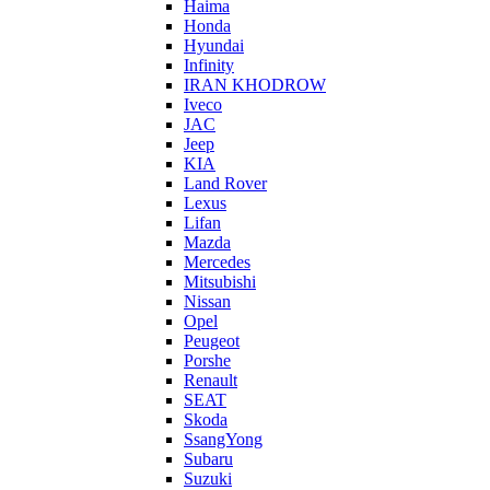
Haima
Honda
Hyundai
Infinity
IRAN KHODROW
Iveco
JAC
Jeep
KIA
Land Rover
Lexus
Lifan
Mazda
Mercedes
Mitsubishi
Nissan
Opel
Peugeot
Porshe
Renault
SEAT
Skoda
SsangYong
Subaru
Suzuki