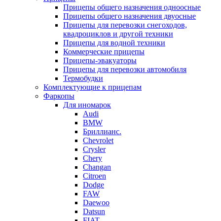
Прицепы общего назначения одноосные
Прицепы общего назначения двуосные
Прицепы для перевозки снегоходов,
квадроциклов и другой техники
Прицепы для водной техники
Коммерческие прицепы
Прицепы-эвакуаторы
Прицепы для перевозки автомобиля
Термобудки
Комплектующие к прицепам
Фаркопы
Для иномарок
Audi
BMW
Бриллианс.
Chevrolet
Crysler
Chery
Changan
Citroen
Dodge
FAW
Daewoo
Datsun
FIAT