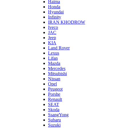
Haima
Honda
Hyundai
Infinity
IRAN KHODROW
Iveco
JAC
Jeep
KIA
Land Rover
Lexus
Lifan
Mazda
Mercedes
Mitsubishi
Nissan
Opel
Peugeot
Porshe
Renault
SEAT
Skoda
SsangYong
Subaru
Suzuki