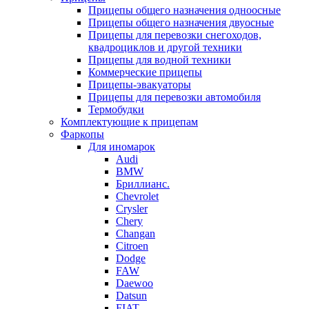
Прицепы общего назначения одноосные
Прицепы общего назначения двуосные
Прицепы для перевозки снегоходов,
квадроциклов и другой техники
Прицепы для водной техники
Коммерческие прицепы
Прицепы-эвакуаторы
Прицепы для перевозки автомобиля
Термобудки
Комплектующие к прицепам
Фаркопы
Для иномарок
Audi
BMW
Бриллианс.
Chevrolet
Crysler
Chery
Changan
Citroen
Dodge
FAW
Daewoo
Datsun
FIAT