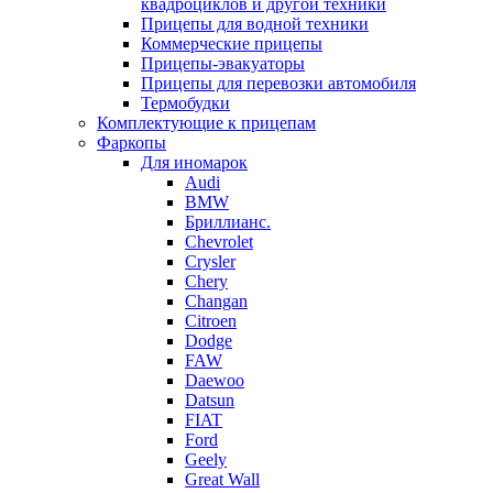
квадроциклов и другой техники
Прицепы для водной техники
Коммерческие прицепы
Прицепы-эвакуаторы
Прицепы для перевозки автомобиля
Термобудки
Комплектующие к прицепам
Фаркопы
Для иномарок
Audi
BMW
Бриллианс.
Chevrolet
Crysler
Chery
Changan
Citroen
Dodge
FAW
Daewoo
Datsun
FIAT
Ford
Geely
Great Wall