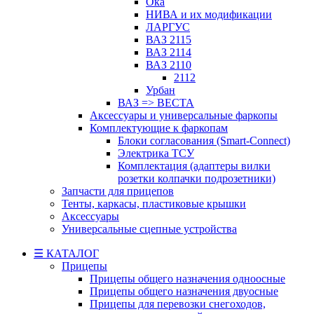
Ока
НИВА и их модификации
ЛАРГУС
ВАЗ 2115
ВАЗ 2114
ВАЗ 2110
2112
Урбан
ВАЗ => ВЕСТА
Аксессуары и универсальные фаркопы
Комплектующие к фаркопам
Блоки согласования (Smart-Connect)
Электрика ТСУ
Комплектация (адаптеры вилки
розетки колпачки подрозетники)
Запчасти для прицепов
Тенты, каркасы, пластиковые крышки
Аксессуары
Универсальные сцепные устройства
☰ КАТАЛОГ
Прицепы
Прицепы общего назначения одноосные
Прицепы общего назначения двуосные
Прицепы для перевозки снегоходов,