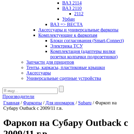
ВАЗ 2114
ВАЗ 2110
2112
Урбан
ВАЗ => ВЕСТА
Аксессуары и универсальные фаркопы
Комплектующие к фаркопам
Блоки согласования (Smart-Connect)
Электрика ТСУ
Комплектация (адаптеры вилки
розетки колпачки подрозетники)
Запчасти для прицепов
Тенты, каркасы, пластиковые крышки
Аксессуары
Универсальные сцепные устройства
Производители
Главная
/
Фаркопы
/
Для иномарок
/
Subaru
/ Фаркоп на
Субару Outback с 2009/11 г.в.
Фаркоп на Субару Outback с
2009/11 г.в.