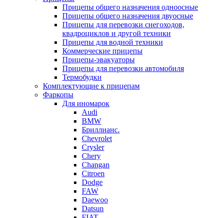
Прицепы общего назначения одноосные
Прицепы общего назначения двуосные
Прицепы для перевозки снегоходов,
квадроциклов и другой техники
Прицепы для водной техники
Коммерческие прицепы
Прицепы-эвакуаторы
Прицепы для перевозки автомобиля
Термобудки
Комплектующие к прицепам
Фаркопы
Для иномарок
Audi
BMW
Бриллианс.
Chevrolet
Crysler
Chery
Changan
Citroen
Dodge
FAW
Daewoo
Datsun
FIAT