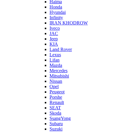
Haima
Honda
Hyundai
Infinity
IRAN KHODROW
Iveco
JAC
Jeep
KIA
Land Rover
Lexus
Lifan
Mazda
Mercedes
Mitsubishi
Nissan
Opel
Peugeot
Porshe
Renault
SEAT
Skoda
SsangYong
Subaru
Suzuki