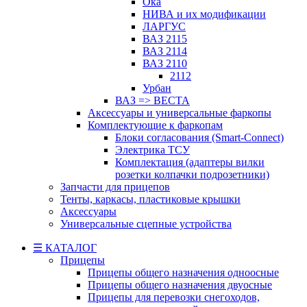
Ока
НИВА и их модификации
ЛАРГУС
ВАЗ 2115
ВАЗ 2114
ВАЗ 2110
2112
Урбан
ВАЗ => ВЕСТА
Аксессуары и универсальные фаркопы
Комплектующие к фаркопам
Блоки согласования (Smart-Connect)
Электрика ТСУ
Комплектация (адаптеры вилки
розетки колпачки подрозетники)
Запчасти для прицепов
Тенты, каркасы, пластиковые крышки
Аксессуары
Универсальные сцепные устройства
☰ КАТАЛОГ
Прицепы
Прицепы общего назначения одноосные
Прицепы общего назначения двуосные
Прицепы для перевозки снегоходов,