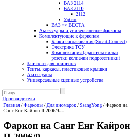
ВАЗ 2114
ВАЗ 2110
2112
Урбан
ВАЗ => ВЕСТА
Аксессуары и универсальные фаркопы
Комплектующие к фаркопам
Блоки согласования (Smart-Connect)
Электрика ТСУ
Комплектация (адаптеры вилки
розетки колпачки подрозетники)
Запчасти для прицепов
Тенты, каркасы, пластиковые крышки
Аксессуары
Универсальные сцепные устройства
Производители
Главная
/
Фаркопы
/
Для иномарок
/
SsangYong
/ Фаркоп на
Санг Енг Кайрон II 2006/9-...
Фаркоп на Санг Енг Кайрон
II 2006/9-...