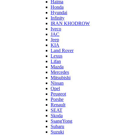
Haima
Honda
Hyundai
Infinity
IRAN KHODROW
Iveco
JAC
Jeep
KIA
Land Rover
Lexus
Lifan
Mazda
Mercedes
Mitsubishi
Nissan
Opel
Peugeot
Porshe
Renault
SEAT
Skoda
SsangYong
Subaru
Suzuki