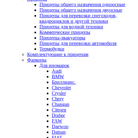
Прицепы общего назначения одноосные
Прицепы общего назначения двуосные
Прицепы для перевозки снегоходов,
квадроциклов и другой техники
Прицепы для водной техники
Коммерческие прицепы
Прицепы-эвакуаторы
Прицепы для перевозки автомобиля
Термобудки
Комплектующие к прицепам
Фаркопы
Для иномарок
Audi
BMW
Бриллианс.
Chevrolet
Crysler
Chery
Changan
Citroen
Dodge
FAW
Daewoo
Datsun
FIAT