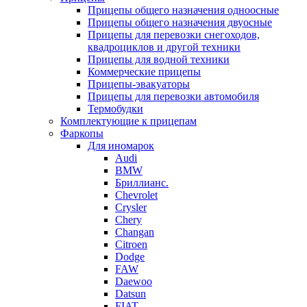
Прицепы общего назначения одноосные
Прицепы общего назначения двуосные
Прицепы для перевозки снегоходов,
квадроциклов и другой техники
Прицепы для водной техники
Коммерческие прицепы
Прицепы-эвакуаторы
Прицепы для перевозки автомобиля
Термобудки
Комплектующие к прицепам
Фаркопы
Для иномарок
Audi
BMW
Бриллианс.
Chevrolet
Crysler
Chery
Changan
Citroen
Dodge
FAW
Daewoo
Datsun
FIAT