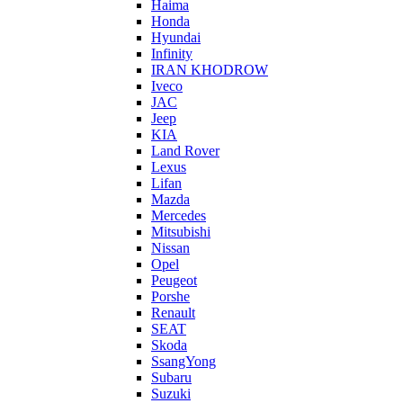
Haima
Honda
Hyundai
Infinity
IRAN KHODROW
Iveco
JAC
Jeep
KIA
Land Rover
Lexus
Lifan
Mazda
Mercedes
Mitsubishi
Nissan
Opel
Peugeot
Porshe
Renault
SEAT
Skoda
SsangYong
Subaru
Suzuki