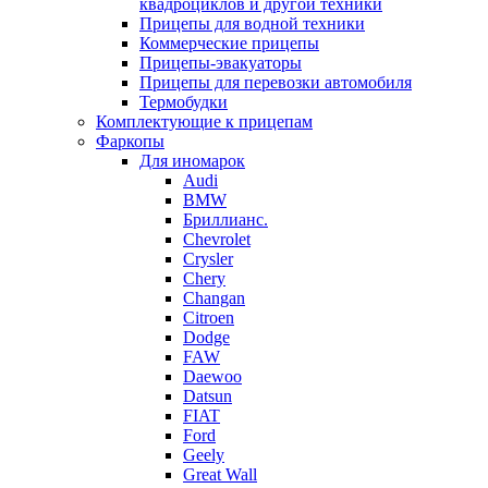
квадроциклов и другой техники
Прицепы для водной техники
Коммерческие прицепы
Прицепы-эвакуаторы
Прицепы для перевозки автомобиля
Термобудки
Комплектующие к прицепам
Фаркопы
Для иномарок
Audi
BMW
Бриллианс.
Chevrolet
Crysler
Chery
Changan
Citroen
Dodge
FAW
Daewoo
Datsun
FIAT
Ford
Geely
Great Wall