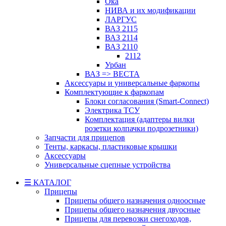
Ока
НИВА и их модификации
ЛАРГУС
ВАЗ 2115
ВАЗ 2114
ВАЗ 2110
2112
Урбан
ВАЗ => ВЕСТА
Аксессуары и универсальные фаркопы
Комплектующие к фаркопам
Блоки согласования (Smart-Connect)
Электрика ТСУ
Комплектация (адаптеры вилки
розетки колпачки подрозетники)
Запчасти для прицепов
Тенты, каркасы, пластиковые крышки
Аксессуары
Универсальные сцепные устройства
☰ КАТАЛОГ
Прицепы
Прицепы общего назначения одноосные
Прицепы общего назначения двуосные
Прицепы для перевозки снегоходов,