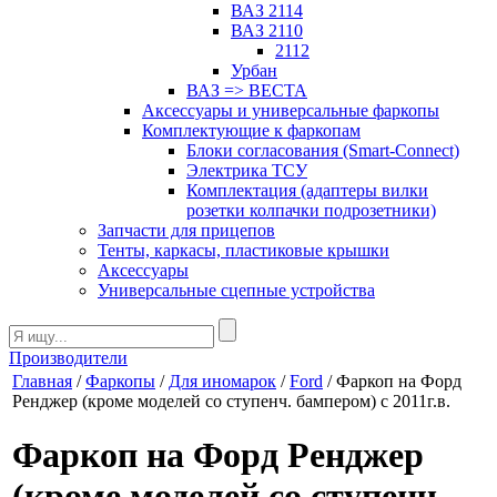
ВАЗ 2114
ВАЗ 2110
2112
Урбан
ВАЗ => ВЕСТА
Аксессуары и универсальные фаркопы
Комплектующие к фаркопам
Блоки согласования (Smart-Connect)
Электрика ТСУ
Комплектация (адаптеры вилки
розетки колпачки подрозетники)
Запчасти для прицепов
Тенты, каркасы, пластиковые крышки
Аксессуары
Универсальные сцепные устройства
Производители
Главная
/
Фаркопы
/
Для иномарок
/
Ford
/ Фаркоп на Форд
Ренджер (кроме моделей со ступенч. бампером) с 2011г.в.
Фаркоп на Форд Ренджер
(кроме моделей со ступенч.