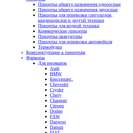
Прицепы общего назначения одноосные
Прицепы общего назначения двуосные
Прицепы для перевозки снегоходов,
квадроциклов и другой техники
Прицепы для водной техники
Коммерческие прицепы
Прицепы-эвакуаторы
Прицепы для перевозки автомобиля
Термобудки
Комплектующие к прицепам
Фаркопы
Для иномарок
Audi
BMW
Бриллианс.
Chevrolet
Crysler
Chery
Changan
Citroen
Dodge
FAW
Daewoo
Datsun
FIAT