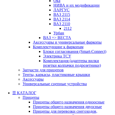
Ока
НИВА и их модификации
ЛАРГУС
ВАЗ 2115
ВАЗ 2114
ВАЗ 2110
2112
Урбан
ВАЗ => ВЕСТА
Аксессуары и универсальные фаркопы
Комплектующие к фаркопам
Блоки согласования (Smart-Connect)
Электрика ТСУ
Комплектация (адаптеры вилки
розетки колпачки подрозетники)
Запчасти для прицепов
Тенты, каркасы, пластиковые крышки
Аксессуары
Универсальные сцепные устройства
☰ КАТАЛОГ
Прицепы
Прицепы общего назначения одноосные
Прицепы общего назначения двуосные
Прицепы для перевозки снегоходов,