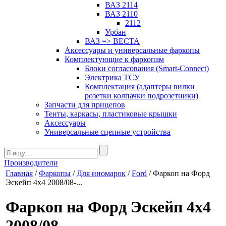
ВАЗ 2114
ВАЗ 2110
2112
Урбан
ВАЗ => ВЕСТА
Аксессуары и универсальные фаркопы
Комплектующие к фаркопам
Блоки согласования (Smart-Connect)
Электрика ТСУ
Комплектация (адаптеры вилки
розетки колпачки подрозетники)
Запчасти для прицепов
Тенты, каркасы, пластиковые крышки
Аксессуары
Универсальные сцепные устройства
Производители
Главная
/
Фаркопы
/
Для иномарок
/
Ford
/ Фаркоп на Форд
Эскейп 4х4 2008/08-...
Фаркоп на Форд Эскейп 4х4
2008/08-...