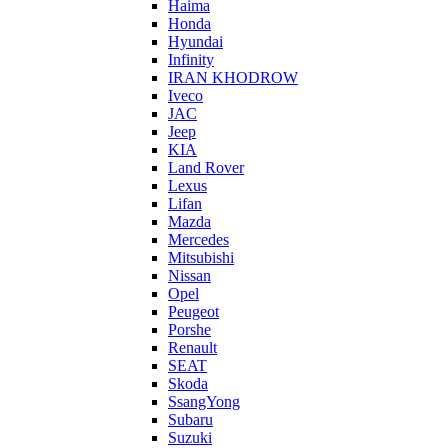
Haima
Honda
Hyundai
Infinity
IRAN KHODROW
Iveco
JAC
Jeep
KIA
Land Rover
Lexus
Lifan
Mazda
Mercedes
Mitsubishi
Nissan
Opel
Peugeot
Porshe
Renault
SEAT
Skoda
SsangYong
Subaru
Suzuki