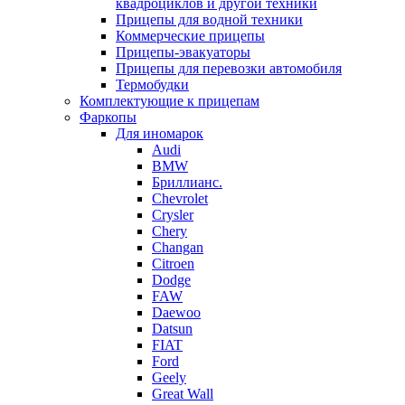
квадроциклов и другой техники
Прицепы для водной техники
Коммерческие прицепы
Прицепы-эвакуаторы
Прицепы для перевозки автомобиля
Термобудки
Комплектующие к прицепам
Фаркопы
Для иномарок
Audi
BMW
Бриллианс.
Chevrolet
Crysler
Chery
Changan
Citroen
Dodge
FAW
Daewoo
Datsun
FIAT
Ford
Geely
Great Wall