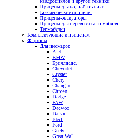
квадроциклов и другой техники
Прицепы для водной техники
Коммерческие прицепы
Прицепы-эвакуаторы
Прицепы для перевозки автомобиля
Термобудки
Комплектующие к прицепам
Фаркопы
Для иномарок
Audi
BMW
Бриллианс.
Chevrolet
Crysler
Chery
Changan
Citroen
Dodge
FAW
Daewoo
Datsun
FIAT
Ford
Geely
Great Wall