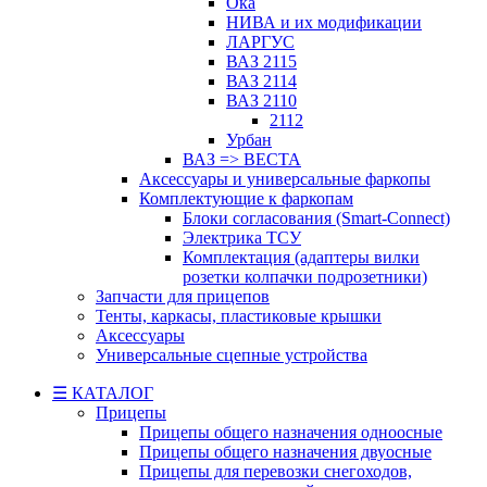
Ока
НИВА и их модификации
ЛАРГУС
ВАЗ 2115
ВАЗ 2114
ВАЗ 2110
2112
Урбан
ВАЗ => ВЕСТА
Аксессуары и универсальные фаркопы
Комплектующие к фаркопам
Блоки согласования (Smart-Connect)
Электрика ТСУ
Комплектация (адаптеры вилки
розетки колпачки подрозетники)
Запчасти для прицепов
Тенты, каркасы, пластиковые крышки
Аксессуары
Универсальные сцепные устройства
☰ КАТАЛОГ
Прицепы
Прицепы общего назначения одноосные
Прицепы общего назначения двуосные
Прицепы для перевозки снегоходов,