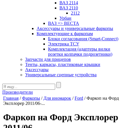
ВАЗ 2114
ВАЗ 2110
2112
Урбан
ВАЗ => ВЕСТА
Аксессуары и универсальные фаркопы
Комплектующие к фаркопам
Блоки согласования (Smart-Connect)
Электрика ТСУ
Комплектация (адаптеры вилки
розетки колпачки подрозетники)
Запчасти для прицепов
Тенты, каркасы, пластиковые крышки
Аксессуары
Универсальные сцепные устройства
Производители
Главная
/
Фаркопы
/
Для иномарок
/
Ford
/ Фаркоп на Форд
Эксплорер 2011/06-...
Фаркоп на Форд Эксплорер
2011/06-...