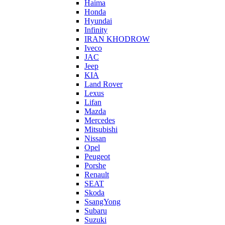
Haima
Honda
Hyundai
Infinity
IRAN KHODROW
Iveco
JAC
Jeep
KIA
Land Rover
Lexus
Lifan
Mazda
Mercedes
Mitsubishi
Nissan
Opel
Peugeot
Porshe
Renault
SEAT
Skoda
SsangYong
Subaru
Suzuki