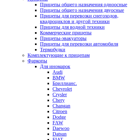
Прицепы общего назначения одноосные
Прицепы общего назначения двуосные
Прицепы для перевозки снегоходов,
квадроциклов и другой техники
Прицепы для водной техники
Коммерческие прицепы
Прицепы-эвакуаторы
Прицепы для перевозки автомобиля
Термобудки
Комплектующие к прицепам
Фаркопы
Для иномарок
Audi
BMW
Бриллианс.
Chevrolet
Crysler
Chery
Changan
Citroen
Dodge
FAW
Daewoo
Datsun
FIAT