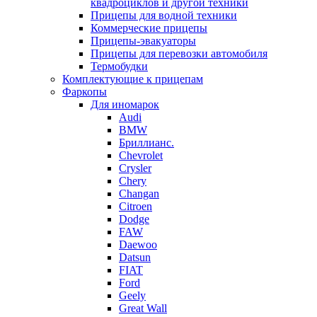
квадроциклов и другой техники
Прицепы для водной техники
Коммерческие прицепы
Прицепы-эвакуаторы
Прицепы для перевозки автомобиля
Термобудки
Комплектующие к прицепам
Фаркопы
Для иномарок
Audi
BMW
Бриллианс.
Chevrolet
Crysler
Chery
Changan
Citroen
Dodge
FAW
Daewoo
Datsun
FIAT
Ford
Geely
Great Wall