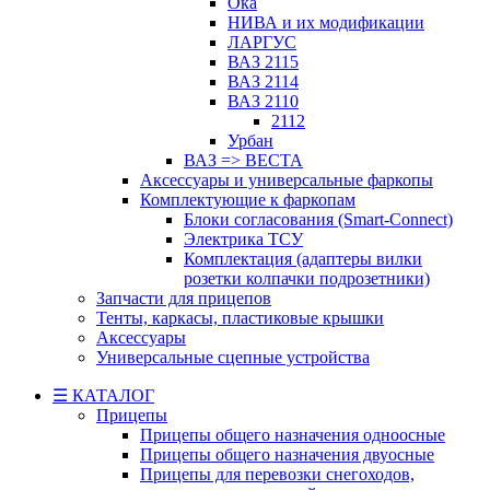
Ока
НИВА и их модификации
ЛАРГУС
ВАЗ 2115
ВАЗ 2114
ВАЗ 2110
2112
Урбан
ВАЗ => ВЕСТА
Аксессуары и универсальные фаркопы
Комплектующие к фаркопам
Блоки согласования (Smart-Connect)
Электрика ТСУ
Комплектация (адаптеры вилки
розетки колпачки подрозетники)
Запчасти для прицепов
Тенты, каркасы, пластиковые крышки
Аксессуары
Универсальные сцепные устройства
☰ КАТАЛОГ
Прицепы
Прицепы общего назначения одноосные
Прицепы общего назначения двуосные
Прицепы для перевозки снегоходов,