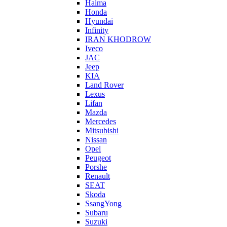
Haima
Honda
Hyundai
Infinity
IRAN KHODROW
Iveco
JAC
Jeep
KIA
Land Rover
Lexus
Lifan
Mazda
Mercedes
Mitsubishi
Nissan
Opel
Peugeot
Porshe
Renault
SEAT
Skoda
SsangYong
Subaru
Suzuki