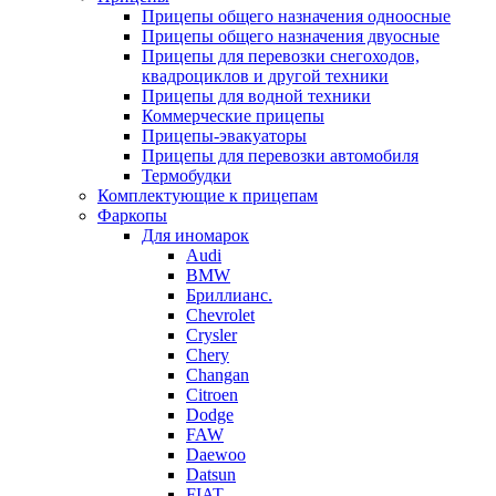
Прицепы общего назначения одноосные
Прицепы общего назначения двуосные
Прицепы для перевозки снегоходов,
квадроциклов и другой техники
Прицепы для водной техники
Коммерческие прицепы
Прицепы-эвакуаторы
Прицепы для перевозки автомобиля
Термобудки
Комплектующие к прицепам
Фаркопы
Для иномарок
Audi
BMW
Бриллианс.
Chevrolet
Crysler
Chery
Changan
Citroen
Dodge
FAW
Daewoo
Datsun
FIAT