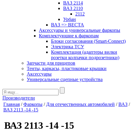
ВАЗ 2114
ВАЗ 2110
2112
Урбан
ВАЗ => ВЕСТА
Аксессуары и универсальные фаркопы
Комплектующие к фаркопам
Блоки согласования (Smart-Connect)
Электрика ТСУ
Комплектация (адаптеры вилки
розетки колпачки подрозетники)
Запчасти для прицепов
Тенты, каркасы, пластиковые крышки
Аксессуары
Универсальные сцепные устройства
Производители
Главная
/
Фаркопы
/
Для отечественных автомобилей
/
ВАЗ
/
ВАЗ 2113 -14 -15
ВАЗ 2113 -14 -15