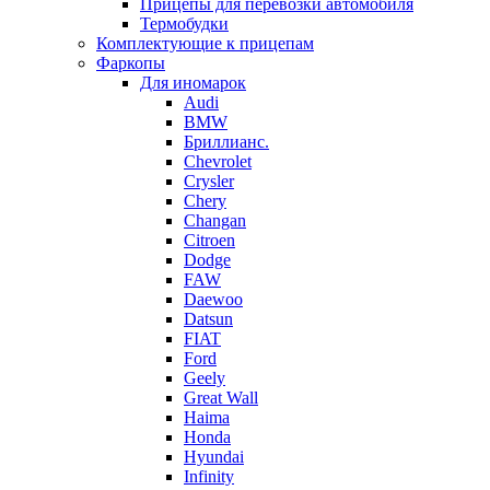
Прицепы для перевозки автомобиля
Термобудки
Комплектующие к прицепам
Фаркопы
Для иномарок
Audi
BMW
Бриллианс.
Chevrolet
Crysler
Chery
Changan
Citroen
Dodge
FAW
Daewoo
Datsun
FIAT
Ford
Geely
Great Wall
Haima
Honda
Hyundai
Infinity