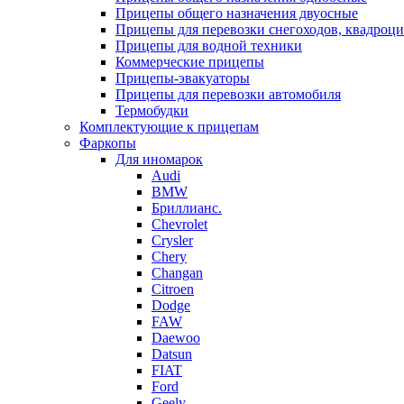
Прицепы общего назначения двуосные
Прицепы для перевозки снегоходов, квадроци
Прицепы для водной техники
Коммерческие прицепы
Прицепы-эвакуаторы
Прицепы для перевозки автомобиля
Термобудки
Комплектующие к прицепам
Фаркопы
Для иномарок
Audi
BMW
Бриллианс.
Chevrolet
Crysler
Chery
Changan
Citroen
Dodge
FAW
Daewoo
Datsun
FIAT
Ford
Geely