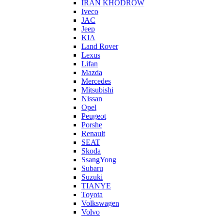
IRAN KHODROW
Iveco
JAC
Jeep
KIA
Land Rover
Lexus
Lifan
Mazda
Mercedes
Mitsubishi
Nissan
Opel
Peugeot
Porshe
Renault
SEAT
Skoda
SsangYong
Subaru
Suzuki
TIANYE
Toyota
Volkswagen
Volvo