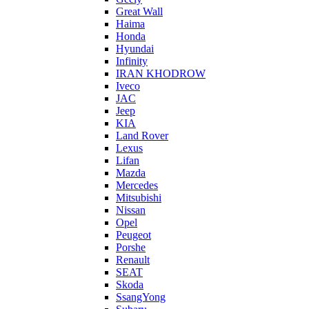
Great Wall
Haima
Honda
Hyundai
Infinity
IRAN KHODROW
Iveco
JAC
Jeep
KIA
Land Rover
Lexus
Lifan
Mazda
Mercedes
Mitsubishi
Nissan
Opel
Peugeot
Porshe
Renault
SEAT
Skoda
SsangYong