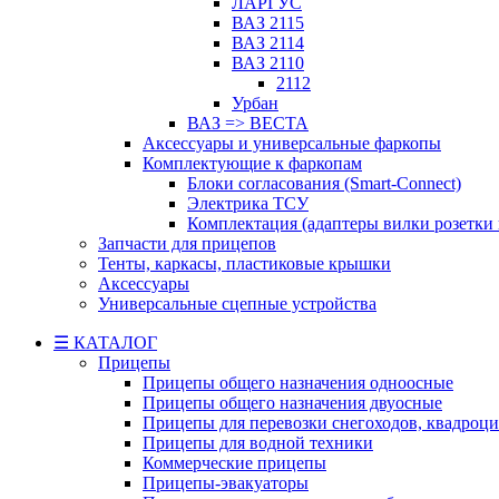
ЛАРГУС
ВАЗ 2115
ВАЗ 2114
ВАЗ 2110
2112
Урбан
ВАЗ => ВЕСТА
Аксессуары и универсальные фаркопы
Комплектующие к фаркопам
Блоки согласования (Smart-Connect)
Электрика ТСУ
Комплектация (адаптеры вилки розетки
Запчасти для прицепов
Тенты, каркасы, пластиковые крышки
Аксессуары
Универсальные сцепные устройства
☰ КАТАЛОГ
Прицепы
Прицепы общего назначения одноосные
Прицепы общего назначения двуосные
Прицепы для перевозки снегоходов, квадроци
Прицепы для водной техники
Коммерческие прицепы
Прицепы-эвакуаторы