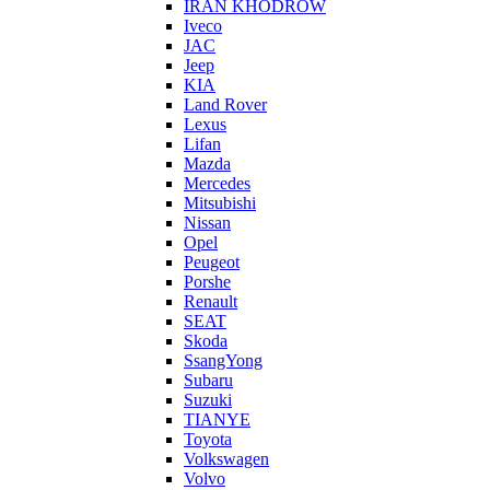
IRAN KHODROW
Iveco
JAC
Jeep
KIA
Land Rover
Lexus
Lifan
Mazda
Mercedes
Mitsubishi
Nissan
Opel
Peugeot
Porshe
Renault
SEAT
Skoda
SsangYong
Subaru
Suzuki
TIANYE
Toyota
Volkswagen
Volvo