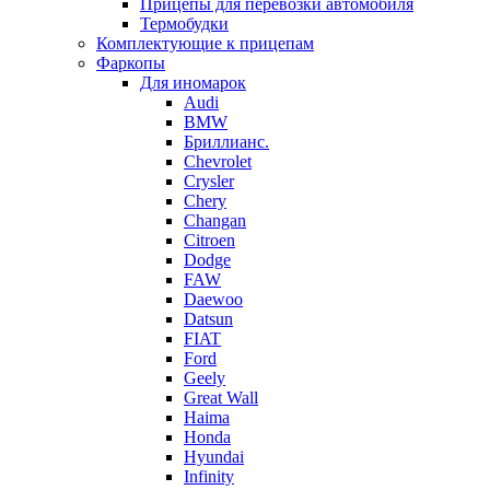
Прицепы для перевозки автомобиля
Термобудки
Комплектующие к прицепам
Фаркопы
Для иномарок
Audi
BMW
Бриллианс.
Chevrolet
Crysler
Chery
Changan
Citroen
Dodge
FAW
Daewoo
Datsun
FIAT
Ford
Geely
Great Wall
Haima
Honda
Hyundai
Infinity