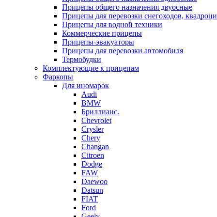
Прицепы общего назначения двуосные
Прицепы для перевозки снегоходов, квадроци
Прицепы для водной техники
Коммерческие прицепы
Прицепы-эвакуаторы
Прицепы для перевозки автомобиля
Термобудки
Комплектующие к прицепам
Фаркопы
Для иномарок
Audi
BMW
Бриллианс.
Chevrolet
Crysler
Chery
Changan
Citroen
Dodge
FAW
Daewoo
Datsun
FIAT
Ford
Geely