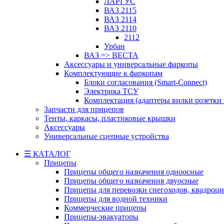
ЛАРГУС
ВАЗ 2115
ВАЗ 2114
ВАЗ 2110
2112
Урбан
ВАЗ => ВЕСТА
Аксессуары и универсальные фаркопы
Комплектующие к фаркопам
Блоки согласования (Smart-Connect)
Электрика ТСУ
Комплектация (адаптеры вилки розетки
Запчасти для прицепов
Тенты, каркасы, пластиковые крышки
Аксессуары
Универсальные сцепные устройства
☰ КАТАЛОГ
Прицепы
Прицепы общего назначения одноосные
Прицепы общего назначения двуосные
Прицепы для перевозки снегоходов, квадроци
Прицепы для водной техники
Коммерческие прицепы
Прицепы-эвакуаторы