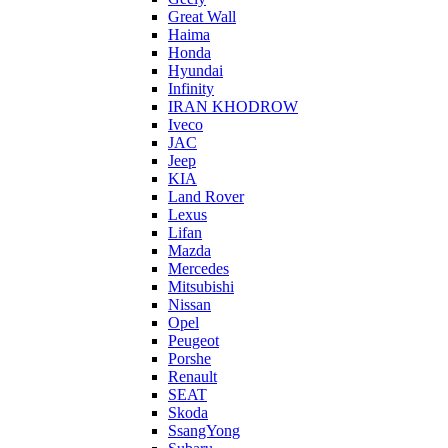
Great Wall
Haima
Honda
Hyundai
Infinity
IRAN KHODROW
Iveco
JAC
Jeep
KIA
Land Rover
Lexus
Lifan
Mazda
Mercedes
Mitsubishi
Nissan
Opel
Peugeot
Porshe
Renault
SEAT
Skoda
SsangYong