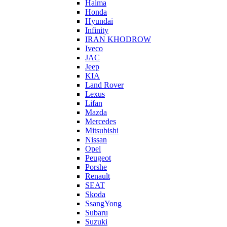
Haima
Honda
Hyundai
Infinity
IRAN KHODROW
Iveco
JAC
Jeep
KIA
Land Rover
Lexus
Lifan
Mazda
Mercedes
Mitsubishi
Nissan
Opel
Peugeot
Porshe
Renault
SEAT
Skoda
SsangYong
Subaru
Suzuki