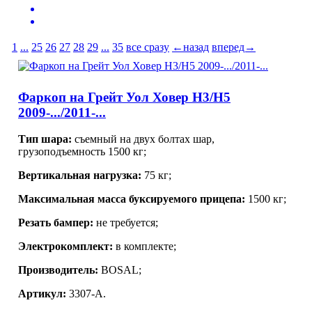
1
...
25
26
27
28
29
...
35
все сразу
←назад
вперед→
Фаркоп на Грейт Уол Ховер Н3/Н5
2009-.../2011-...
Тип шара:
съемный на двух болтах шар,
грузоподъемность 1500 кг;
Вертикальная нагрузка:
75 кг;
Максимальная масса буксируемого прицепа:
1500 кг;
Резать бампер:
не требуется;
Электрокомплект:
в комплекте;
Производитель:
BOSAL;
Артикул:
3307-А.