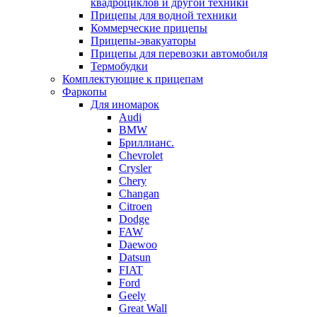
квадроциклов и другой техники
Прицепы для водной техники
Коммерческие прицепы
Прицепы-эвакуаторы
Прицепы для перевозки автомобиля
Термобудки
Комплектующие к прицепам
Фаркопы
Для иномарок
Audi
BMW
Бриллианс.
Chevrolet
Crysler
Chery
Changan
Citroen
Dodge
FAW
Daewoo
Datsun
FIAT
Ford
Geely
Great Wall