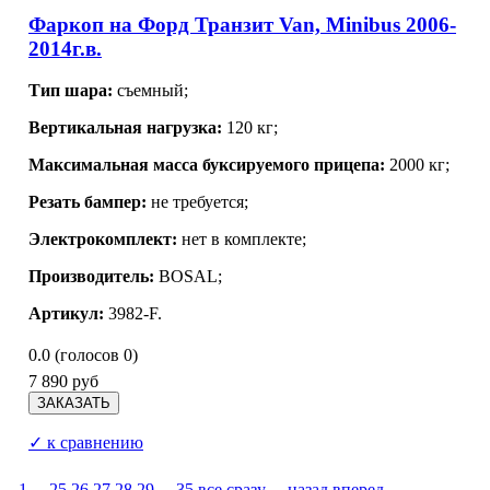
Фаркоп на Форд Транзит Van, Minibus 2006-
2014г.в.
Тип шара:
съемный;
Вертикальная нагрузка:
120 кг;
Максимальная масса буксируемого прицепа:
2000 кг;
Резать бампер:
не требуется;
Электрокомплект:
нет в комплекте;
Производитель:
BOSAL;
Артикул:
3982-F.
0.0
(голосов
0
)
7 890 руб
✓ к сравнению
1
...
25
26
27
28
29
...
35
все сразу
←назад
вперед→