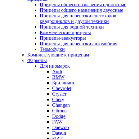
Прицепы общего назначения одноосные
Прицепы общего назначения двуосные
Прицепы для перевозки снегоходов,
квадроциклов и другой техники
Прицепы для водной техники
Коммерческие прицепы
Прицепы-эвакуаторы
Прицепы для перевозки автомобиля
Термобудки
Комплектующие к прицепам
Фаркопы
Для иномарок
Audi
BMW
Бриллианс.
Chevrolet
Crysler
Chery
Changan
Citroen
Dodge
FAW
Daewoo
Datsun
FIAT